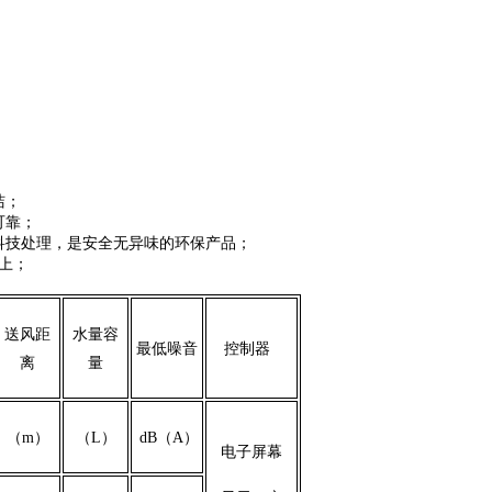
洁；
可靠；
科技处理，是安全无异味的环保产品；
上；
送风距
水量容
最低噪音
控制器
离
量
（m）
（L）
dB（A）
电子屏幕