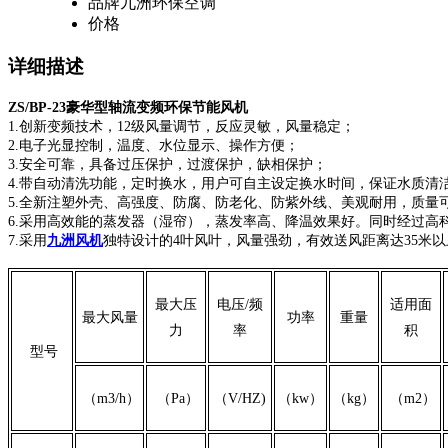
品牌
九洲环保空调
价格
详细描述
ZS/BP-23豪华型轴流变频环保节能风机
1.创新变频技术，12级风量调节，反应灵敏，风量稳定；
2.电子光显控制，温度、水位显示、操作方便；
3.安全可靠，具备过压保护，过渡保护，缺相保护；
4.带自动清洗功能，定时换水，用户可自主设定换水时间，保证水质清
5.全新注塑外壳、高强度、防腐、防老化、防紫外线、美观耐用，质量
6.采用高效能的蒸发器（湿帘），蒸发率高、降温效果好。同时经过高
7.采用
九洲风机
独特设计的4叶风叶，风量强劲，有效送风距离达35米以
最大压
电压/频
适用面
最大风量
功率
重量
力
率
积
型号
（m3/h）
（Pa）
（V/HZ)
（kw）
（kg）
（m2）