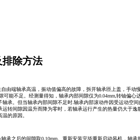
及排除方法
生自由端轴承高温，振动值偏高的故障，拆开轴承匝上盖，手动
隙可能不足。经测量得知，轴承内部间隙仅为
0.04mm,
转铀偏心
子轴承。但当轴承内部间隙不足时
.
轴承内部滚动件因受运动空间
承运转间隙因温升而降为零时，若轴承运行产生的热量仍大于逸
高温的原因。
换轴承之后的间隙取
0.10mm
。重新安装完毕重新启动风机，轴承