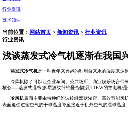
行业资讯
技术知识
当前位置：
网站首页
>
新闻资讯
>
行业资讯
行业资讯
浅谈蒸发式冷气机逐渐在我国
蒸发式冷气机
是一种近年来兴起的利用自来水的温度来达
冷风机除了可以让企业车间、公共场所、商业娱乐场合带
核心
-----
蒸发式湿帘
(
多层波纹纤维叠合物
)
及
1.1KW
的主电机
/
是
冷风机
表面主要由特种纤维波纹蜂窝状湿帘、高效节能风
表面迫使过帘空气的干球温度降至接近于机外空气的湿球温度