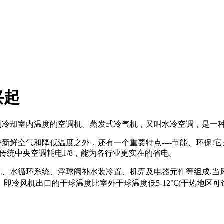
兴起
到冷却室内温度的空调机。蒸发式冷气机，又叫水冷空调，是一
来新鲜空气和降低温度之外，还有一个重要特点
----
节能、环保
!
它
传统中央空调耗电
1/8
，能为各行业更实在的省电。
机、水循环系统、浮球阀补水装冷置、机壳及电器元件等组成
.
当
，即冷风机出口的干球温度比室外干球温度低
5-12
℃
(
干热地区可